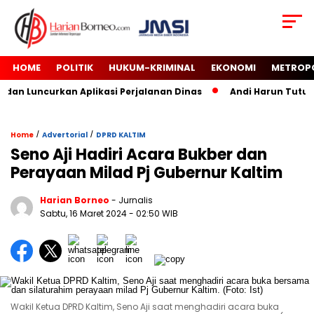
HOME
POLITIK
HUKUM-KRIMINAL
EKONOMI
METROP
an Luncurkan Aplikasi Perjalanan Dinas
Andi Harun Tutup M
/
/
Home
Advertorial
DPRD KALTIM
Seno Aji Hadiri Acara Bukber dan
Perayaan Milad Pj Gubernur Kaltim
Harian Borneo
- Jurnalis
Sabtu, 16 Maret 2024
- 02:50 WIB
Wakil Ketua DPRD Kaltim, Seno Aji saat menghadiri acara buka