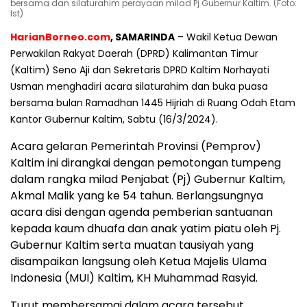
bersama dan silaturahim perayaan milad Pj Gubernur Kaltim. (Foto:
Ist)
HarianBorneo.com
, SAMARINDA
– Wakil Ketua Dewan
Perwakilan Rakyat Daerah (DPRD) Kalimantan Timur
(Kaltim) Seno Aji dan Sekretaris DPRD Kaltim Norhayati
Usman menghadiri acara silaturahim dan buka puasa
bersama bulan Ramadhan 1445 Hijriah di Ruang Odah Etam
Kantor Gubernur Kaltim, Sabtu (16/3/2024).
Acara gelaran Pemerintah Provinsi (Pemprov)
Kaltim ini dirangkai dengan pemotongan tumpeng
dalam rangka milad Penjabat (Pj) Gubernur Kaltim,
Akmal Malik yang ke 54 tahun. Berlangsungnya
acara disi dengan agenda pemberian santuanan
kepada kaum dhuafa dan anak yatim piatu oleh Pj.
Gubernur Kaltim serta muatan tausiyah yang
disampaikan langsung oleh Ketua Majelis Ulama
Indonesia (MUI) Kaltim, KH Muhammad Rasyid.
Turut membersamai dalam acara tersebut