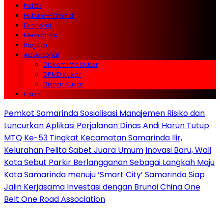
Politik
Hukum-Kriminal
Ekonomi
Metropolis
Ragam
Advertorial
Diskominfo Kukar
DPMD Kukar
Dispar Kukar
Opini
Pemkot Samarinda Sosialisasi Manajemen Risiko dan
Luncurkan Aplikasi Perjalanan Dinas
Andi Harun Tutup
MTQ Ke-53 Tingkat Kecamatan Samarinda Ilir,
Kelurahan Pelita Sabet Juara Umum
Inovasi Baru, Wali
Kota Sebut Parkir Berlangganan Sebagai Langkah Maju
Kota Samarinda menuju ‘Smart City’
Samarinda Siap
Jalin Kerjasama Investasi dengan Brunai China One
Belt One Road Association