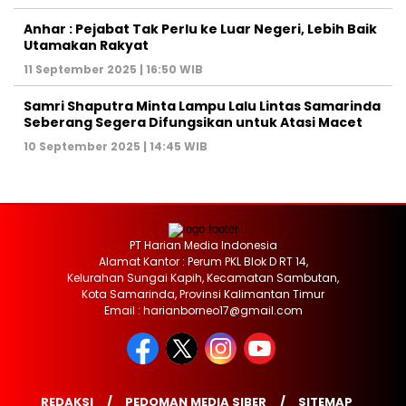
Anhar : Pejabat Tak Perlu ke Luar Negeri, Lebih Baik
Utamakan Rakyat
11 September 2025 | 16:50 WIB
Samri Shaputra Minta Lampu Lalu Lintas Samarinda
Seberang Segera Difungsikan untuk Atasi Macet
10 September 2025 | 14:45 WIB
PT Harian Media Indonesia
Alamat Kantor : Perum PKL Blok D RT 14,
Kelurahan Sungai Kapih, Kecamatan Sambutan,
Kota Samarinda, Provinsi Kalimantan Timur
Email : harianborneo17@gmail.com
REDAKSI
PEDOMAN MEDIA SIBER
SITEMAP