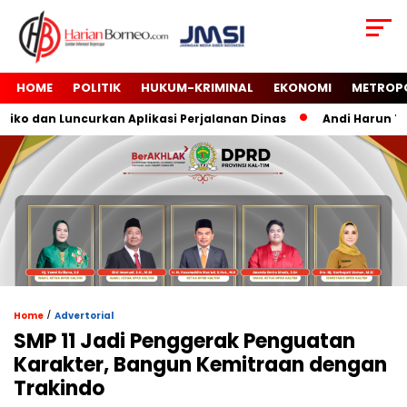
HOME
POLITIK
HUKUM-KRIMINAL
EKONOMI
METROP
o dan Luncurkan Aplikasi Perjalanan Dinas
Andi Harun Tutu
/
Home
Advertorial
SMP 11 Jadi Penggerak Penguatan
Karakter, Bangun Kemitraan dengan
Trakindo