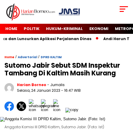
HOME
POLITIK
HUKUM-KRIMINAL
EKONOMI
METROP
o dan Luncurkan Aplikasi Perjalanan Dinas
Andi Harun Tutu
/
/
Home
Advertorial
DPRD KALTIM
Sutomo Jabir Sebut SDM Inspektur
Tambang Di Kaltim Masih Kurang
Harian Borneo
- Jurnalis
Selasa, 24 Januari 2023
- 16:47 WIB
Anggota Komisi III DPRD Kaltim, Sutomo Jabir. (Foto: Ist)