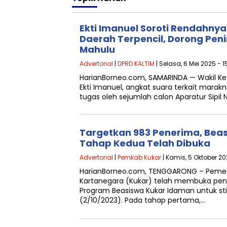
Ekti Imanuel Soroti Rendahny
Daerah Terpencil, Dorong Pen
Mahulu
Advertorial
|
DPRD KALTIM
| Selasa, 6 Mei 2025 - 1
HarianBorneo.com, SAMARINDA — Wakil Ke
Ekti Imanuel, angkat suara terkait mar
tugas oleh sejumlah calon Aparatur Sipil
Targetkan 983 Penerima, Bea
Tahap Kedua Telah Dibuka
Advertorial
|
Pemkab Kukar
| Kamis, 5 Oktober 20
HarianBorneo.com, TENGGARONG – Pemer
Kartanegara (Kukar) telah membuka pen
Program Beasiswa Kukar Idaman untuk st
(2/10/2023). Pada tahap pertama,…