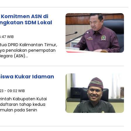
a Komitmen ASN di
ingkatan SDM Lokal
5:47 WIB
tua DPRD Kalimantan Timur,
aknya penolakan penempatan
 Negara (ASN)…
siswa Kukar Idaman
23 - 09:02 WIB
intah Kabupaten Kutai
daftaran tahap kedua
imulan pada Senin