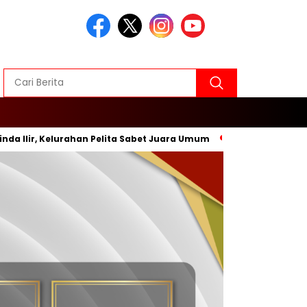
ir, Kelurahan Pelita Sabet Juara Umum
Inovasi Baru, Wali