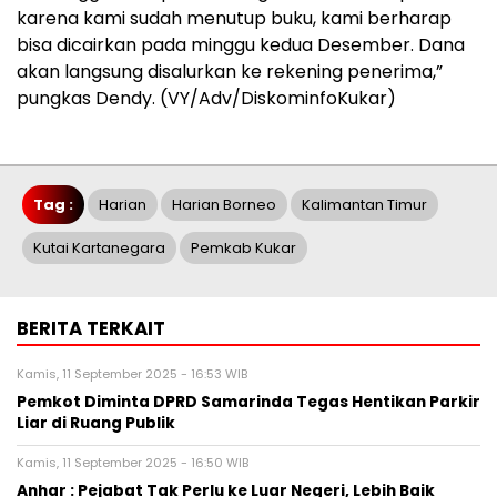
karena kami sudah menutup buku, kami berharap
bisa dicairkan pada minggu kedua Desember. Dana
akan langsung disalurkan ke rekening penerima,”
pungkas Dendy. (VY/Adv/DiskominfoKukar)
Tag :
Harian
Harian Borneo
Kalimantan Timur
Kutai Kartanegara
Pemkab Kukar
BERITA TERKAIT
Kamis, 11 September 2025 - 16:53 WIB
Pemkot Diminta DPRD Samarinda Tegas Hentikan Parkir
Liar di Ruang Publik
Kamis, 11 September 2025 - 16:50 WIB
Anhar : Pejabat Tak Perlu ke Luar Negeri, Lebih Baik