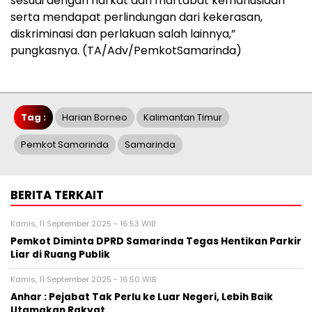
sesuai dengan harkat dan martabat kemanusiaan
serta mendapat perlindungan dari kekerasan,
diskriminasi dan perlakuan salah lainnya,”
pungkasnya. (TA/Adv/PemkotSamarinda)
Tag :
Harian Borneo
Kalimantan Timur
Pemkot Samarinda
Samarinda
BERITA TERKAIT
Kamis, 11 September 2025 - 16:53 WIB
Pemkot Diminta DPRD Samarinda Tegas Hentikan Parkir
Liar di Ruang Publik
Kamis, 11 September 2025 - 16:50 WIB
Anhar : Pejabat Tak Perlu ke Luar Negeri, Lebih Baik
Utamakan Rakyat