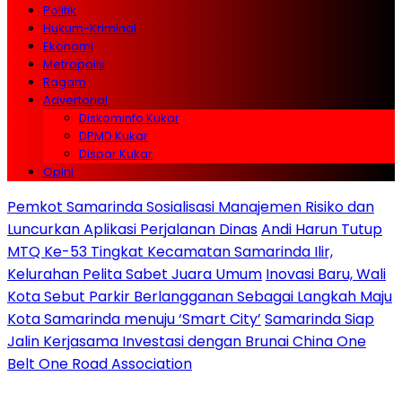
Politik
Hukum-Kriminal
Ekonomi
Metropolis
Ragam
Advertorial
Diskominfo Kukar
DPMD Kukar
Dispar Kukar
Opini
Pemkot Samarinda Sosialisasi Manajemen Risiko dan
Luncurkan Aplikasi Perjalanan Dinas
Andi Harun Tutup
MTQ Ke-53 Tingkat Kecamatan Samarinda Ilir,
Kelurahan Pelita Sabet Juara Umum
Inovasi Baru, Wali
Kota Sebut Parkir Berlangganan Sebagai Langkah Maju
Kota Samarinda menuju ‘Smart City’
Samarinda Siap
Jalin Kerjasama Investasi dengan Brunai China One
Belt One Road Association