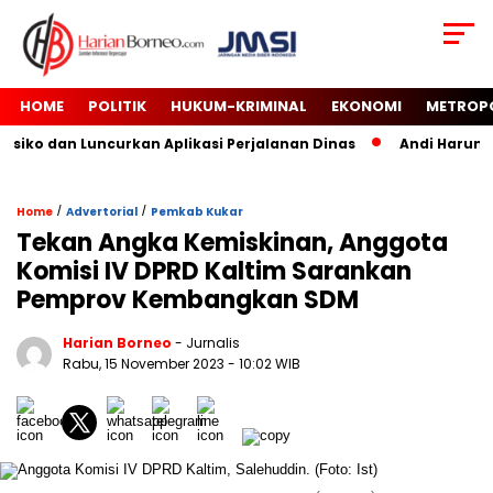
HOME
POLITIK
HUKUM-KRIMINAL
EKONOMI
METROP
iko dan Luncurkan Aplikasi Perjalanan Dinas
Andi Harun Tu
/
/
Home
Advertorial
Pemkab Kukar
Tekan Angka Kemiskinan, Anggota
Komisi IV DPRD Kaltim Sarankan
Pemprov Kembangkan SDM
Harian Borneo
- Jurnalis
Rabu, 15 November 2023
- 10:02 WIB