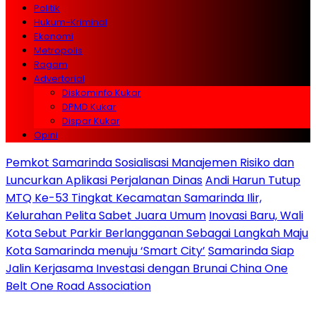
Politik
Hukum-Kriminal
Ekonomi
Metropolis
Ragam
Advertorial
Diskominfo Kukar
DPMD Kukar
Dispar Kukar
Opini
Pemkot Samarinda Sosialisasi Manajemen Risiko dan
Luncurkan Aplikasi Perjalanan Dinas
Andi Harun Tutup
MTQ Ke-53 Tingkat Kecamatan Samarinda Ilir,
Kelurahan Pelita Sabet Juara Umum
Inovasi Baru, Wali
Kota Sebut Parkir Berlangganan Sebagai Langkah Maju
Kota Samarinda menuju ‘Smart City’
Samarinda Siap
Jalin Kerjasama Investasi dengan Brunai China One
Belt One Road Association