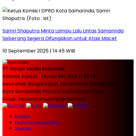
Samri Shaputra Minta Lampu Lalu Lintas Samarinda
Seberang Segera Difungsikan untuk Atasi Macet
10 September 2025 | 14:45 WIB
PT Harian Media Indonesia
Alamat Kantor : Perum PKL Blok D RT 14,
Kelurahan Sungai Kapih, Kecamatan Sambutan,
Kota Samarinda, Provinsi Kalimantan Timur
Email : harianborneo17@gmail.com
Redaksi
Pedoman Media Siber
Sitemap