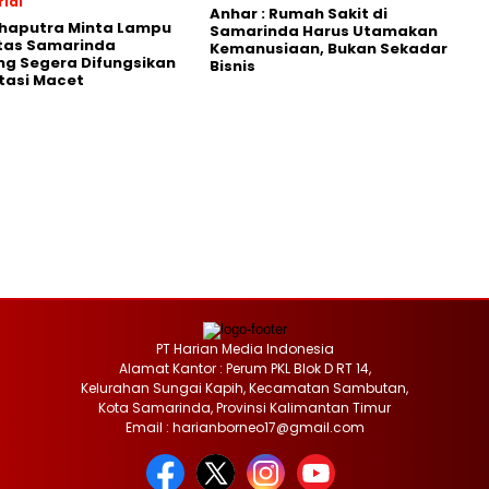
ial
Anhar : Rumah Sakit di
Shaputra Minta Lampu
Samarinda Harus Utamakan
ntas Samarinda
Kemanusiaan, Bukan Sekadar
g Segera Difungsikan
Bisnis
tasi Macet
PT Harian Media Indonesia
Alamat Kantor : Perum PKL Blok D RT 14,
Kelurahan Sungai Kapih, Kecamatan Sambutan,
Kota Samarinda, Provinsi Kalimantan Timur
Email : harianborneo17@gmail.com