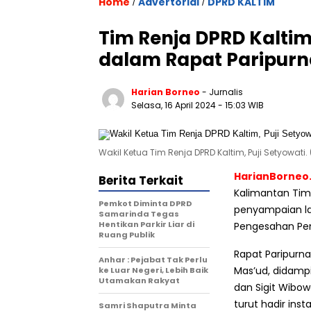
Home
Advertorial
DPRD KALTIM
/
/
Tim Renja DPRD Kalti
dalam Rapat Paripurn
Harian Borneo
- Jurnalis
Selasa, 16 April 2024
- 15:03 WIB
Wakil Ketua Tim Renja DPRD Kaltim, Puji Setyowati. (
HarianBorneo
Berita Terkait
Kalimantan Tim
Pemkot Diminta DPRD
penyampaian la
Samarinda Tegas
Hentikan Parkir Liar di
Pengesahan Pen
Ruang Publik
Rapat Paripurn
Anhar : Pejabat Tak Perlu
Mas’ud, didamp
ke Luar Negeri, Lebih Baik
Utamakan Rakyat
dan Sigit Wibowo
turut hadir inst
Samri Shaputra Minta