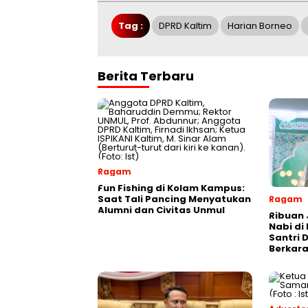
Tag :
DPRD Kaltim
Harian Borneo
Berita Terbaru
Ragam
Fun Fishing di Kolam Kampus:
Saat Tali Pancing Menyatukan
Ragam
Alumni dan Civitas Unmul
Ribuan 
Nabi di
Santri 
Berkara