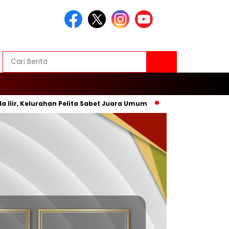
 Kelurahan Pelita Sabet Juara Umum
Inovasi Baru, Wali Kot