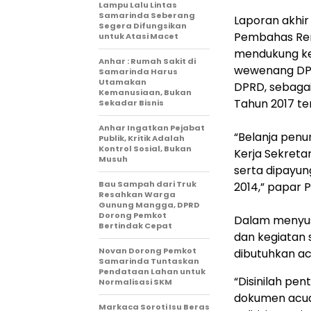
Lampu Lalu Lintas
Samarinda Seberang
Laporan akhir
Segera Difungsikan
Pembahas Renj
untuk Atasi Macet
mendukung kel
Anhar : Rumah Sakit di
wewenang DPR
Samarinda Harus
Utamakan
DPRD, sebaga
Kemanusiaan, Bukan
Tahun 2017 t
Sekadar Bisnis
Anhar Ingatkan Pejabat
“Belanja penu
Publik, Kritik Adalah
Kontrol Sosial, Bukan
Kerja Sekretar
Musuh
serta dipayu
Bau Sampah dari Truk
2014,” papar Pu
Resahkan Warga
Gunung Mangga, DPRD
Dorong Pemkot
Dalam menyus
Bertindak Cepat
dan kegiatan s
Novan Dorong Pemkot
dibutuhkan a
Samarinda Tuntaskan
Pendataan Lahan untuk
“Disinilah pe
Normalisasi SKM
dokumen acuan
Markaca Soroti Isu Beras