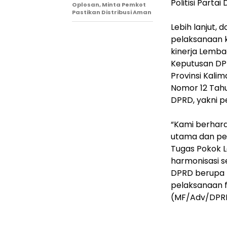
Politisi Partai
Oplosan, Minta Pemkot
Pastikan Distribusi Aman
Lebih lanjut,
pelaksanaan 
kinerja Lemba
Keputusan DP
Provinsi Kali
Nomor 12 Tah
DPRD, yakni 
“Kami berhara
utama dan pe
Tugas Pokok 
harmonisasi 
DPRD berupa 
pelaksanaan fu
(MF/Adv/DPR