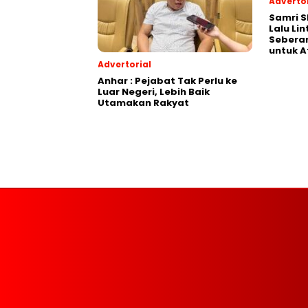
Advertor
Samri 
Lalu Li
Seberan
untuk A
Advertorial
Anhar : Pejabat Tak Perlu ke
Luar Negeri, Lebih Baik
Utamakan Rakyat