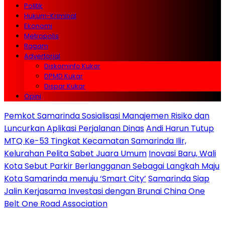
Politik
Hukum-Kriminal
Ekonomi
Metropolis
Ragam
Advertorial
Diskominfo Kukar
DPMD Kukar
Dispar Kukar
Opini
Pemkot Samarinda Sosialisasi Manajemen Risiko dan
Luncurkan Aplikasi Perjalanan Dinas
Andi Harun Tutup
MTQ Ke-53 Tingkat Kecamatan Samarinda Ilir,
Kelurahan Pelita Sabet Juara Umum
Inovasi Baru, Wali
Kota Sebut Parkir Berlangganan Sebagai Langkah Maju
Kota Samarinda menuju ‘Smart City’
Samarinda Siap
Jalin Kerjasama Investasi dengan Brunai China One
Belt One Road Association