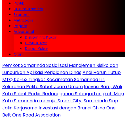
Politik
Hukum-Kriminal
Ekonomi
Metropolis
Ragam
Advertorial
Diskominfo Kukar
DPMD Kukar
Dispar Kukar
Opini
Pemkot Samarinda Sosialisasi Manajemen Risiko dan
Luncurkan Aplikasi Perjalanan Dinas
Andi Harun Tutup
MTQ Ke-53 Tingkat Kecamatan Samarinda Ilir,
Kelurahan Pelita Sabet Juara Umum
Inovasi Baru, Wali
Kota Sebut Parkir Berlangganan Sebagai Langkah Maju
Kota Samarinda menuju ‘Smart City’
Samarinda Siap
Jalin Kerjasama Investasi dengan Brunai China One
Belt One Road Association