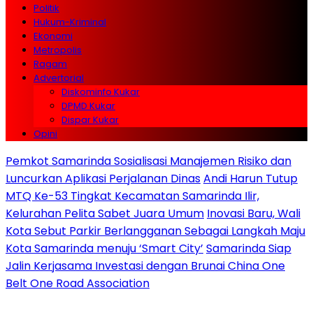
Politik
Hukum-Kriminal
Ekonomi
Metropolis
Ragam
Advertorial
Diskominfo Kukar
DPMD Kukar
Dispar Kukar
Opini
Pemkot Samarinda Sosialisasi Manajemen Risiko dan
Luncurkan Aplikasi Perjalanan Dinas
Andi Harun Tutup
MTQ Ke-53 Tingkat Kecamatan Samarinda Ilir,
Kelurahan Pelita Sabet Juara Umum
Inovasi Baru, Wali
Kota Sebut Parkir Berlangganan Sebagai Langkah Maju
Kota Samarinda menuju ‘Smart City’
Samarinda Siap
Jalin Kerjasama Investasi dengan Brunai China One
Belt One Road Association