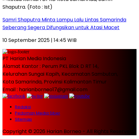
Samri Shaputra Minta Lampu Lalu Lintas Samarinda
Seberang Segera Difungsikan untuk Atasi Macet
10 September 2025 | 14:45 WIB
PT Harian Media Indonesia
Alamat Kantor : Perum PKL Blok D RT 14,
Kelurahan Sungai Kapih, Kecamatan Sambutan,
Kota Samarinda, Provinsi Kalimantan Timur
Email : harianborneo17@gmail.com
Redaksi
Pedoman Media Siber
Sitemap
Copyright © 2026 Harian Borneo - All Rights Reserved