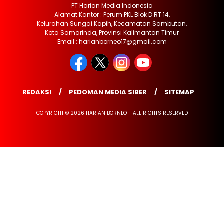
PT Harian Media Indonesia
Alamat Kantor : Perum PKL Blok D RT 14,
Kelurahan Sungai Kapih, Kecamatan Sambutan,
Kota Samarinda, Provinsi Kalimantan Timur
Email : harianborneo17@gmail.com
REDAKSI
PEDOMAN MEDIA SIBER
SITEMAP
COPYRIGHT © 2026 HARIAN BORNEO - ALL RIGHTS RESERVED