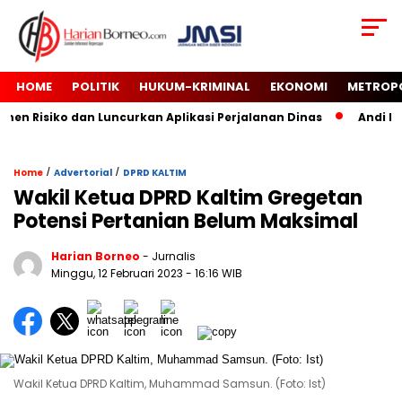
HOME
POLITIK
HUKUM-KRIMINAL
EKONOMI
METROP
n Risiko dan Luncurkan Aplikasi Perjalanan Dinas
Andi Har
/
/
Home
Advertorial
DPRD KALTIM
Wakil Ketua DPRD Kaltim Gregetan
Potensi Pertanian Belum Maksimal
Harian Borneo
- Jurnalis
Minggu, 12 Februari 2023
- 16:16 WIB
Wakil Ketua DPRD Kaltim, Muhammad Samsun. (Foto: Ist)