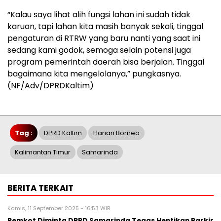
“Kalau saya lihat alih fungsi lahan ini sudah tidak
karuan, tapi lahan kita masih banyak sekali, tinggal
pengaturan di RTRW yang baru nanti yang saat ini
sedang kami godok, semoga selain potensi juga
program pemerintah daerah bisa berjalan. Tinggal
bagaimana kita mengelolanya,” pungkasnya.
(NF/Adv/DPRDKaltim)
Tag :
DPRD Kaltim
Harian Borneo
Kalimantan Timur
Samarinda
BERITA TERKAIT
Kamis, 11 September 2025 - 16:53 WIB
Pemkot Diminta DPRD Samarinda Tegas Hentikan Parkir