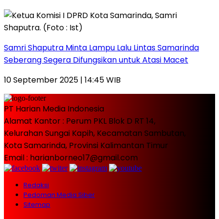
Samri Shaputra Minta Lampu Lalu Lintas Samarinda
Seberang Segera Difungsikan untuk Atasi Macet
10 September 2025 | 14:45 WIB
PT Harian Media Indonesia
Alamat Kantor : Perum PKL Blok D RT 14,
Kelurahan Sungai Kapih, Kecamatan Sambutan,
Kota Samarinda, Provinsi Kalimantan Timur
Email : harianborneo17@gmail.com
Redaksi
Pedoman Media Siber
Sitemap