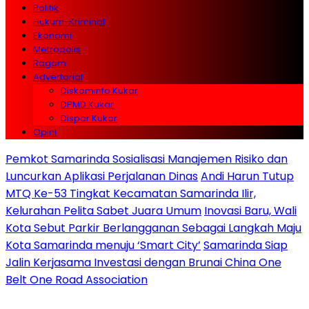
Politik
Hukum-Kriminal
Ekonomi
Metropolis
Ragam
Advertorial
Diskominfo Kukar
DPMD Kukar
Dispar Kukar
Opini
Pemkot Samarinda Sosialisasi Manajemen Risiko dan
Luncurkan Aplikasi Perjalanan Dinas
Andi Harun Tutup
MTQ Ke-53 Tingkat Kecamatan Samarinda Ilir,
Kelurahan Pelita Sabet Juara Umum
Inovasi Baru, Wali
Kota Sebut Parkir Berlangganan Sebagai Langkah Maju
Kota Samarinda menuju ‘Smart City’
Samarinda Siap
Jalin Kerjasama Investasi dengan Brunai China One
Belt One Road Association