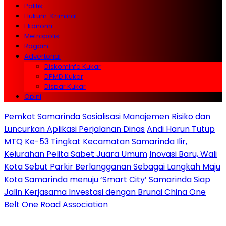
Politik
Hukum-Kriminal
Ekonomi
Metropolis
Ragam
Advertorial
Diskominfo Kukar
DPMD Kukar
Dispar Kukar
Opini
Pemkot Samarinda Sosialisasi Manajemen Risiko dan
Luncurkan Aplikasi Perjalanan Dinas
Andi Harun Tutup
MTQ Ke-53 Tingkat Kecamatan Samarinda Ilir,
Kelurahan Pelita Sabet Juara Umum
Inovasi Baru, Wali
Kota Sebut Parkir Berlangganan Sebagai Langkah Maju
Kota Samarinda menuju ‘Smart City’
Samarinda Siap
Jalin Kerjasama Investasi dengan Brunai China One
Belt One Road Association