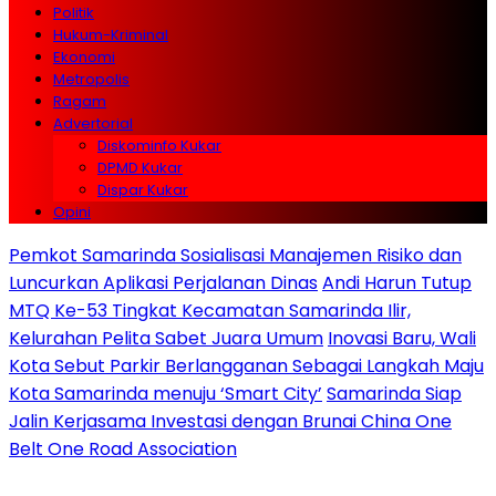
Politik
Hukum-Kriminal
Ekonomi
Metropolis
Ragam
Advertorial
Diskominfo Kukar
DPMD Kukar
Dispar Kukar
Opini
Pemkot Samarinda Sosialisasi Manajemen Risiko dan
Luncurkan Aplikasi Perjalanan Dinas
Andi Harun Tutup
MTQ Ke-53 Tingkat Kecamatan Samarinda Ilir,
Kelurahan Pelita Sabet Juara Umum
Inovasi Baru, Wali
Kota Sebut Parkir Berlangganan Sebagai Langkah Maju
Kota Samarinda menuju ‘Smart City’
Samarinda Siap
Jalin Kerjasama Investasi dengan Brunai China One
Belt One Road Association