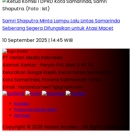
Samri Shaputra Minta Lampu Lalu Lintas Samarinda
Seberang Segera Difungsikan untuk Atasi Macet
10 September 2025 | 14:45 WIB
PT Harian Media Indonesia
Alamat Kantor : Perum PKL Blok D RT 14,
Kelurahan Sungai Kapih, Kecamatan Sambutan,
Kota Samarinda, Provinsi Kalimantan Timur
Email : harianborneo17@gmail.com
Redaksi
Pedoman Media Siber
Sitemap
Copyright © 2026 Harian Borneo - All Rights Reserved