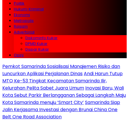
Politik
Hukum-Kriminal
Ekonomi
Metropolis
Ragam
Advertorial
Diskominfo Kukar
DPMD Kukar
Dispar Kukar
Opini
Pemkot Samarinda Sosialisasi Manajemen Risiko dan
Luncurkan Aplikasi Perjalanan Dinas
Andi Harun Tutup
MTQ Ke-53 Tingkat Kecamatan Samarinda Ilir,
Kelurahan Pelita Sabet Juara Umum
Inovasi Baru, Wali
Kota Sebut Parkir Berlangganan Sebagai Langkah Maju
Kota Samarinda menuju ‘Smart City’
Samarinda Siap
Jalin Kerjasama Investasi dengan Brunai China One
Belt One Road Association