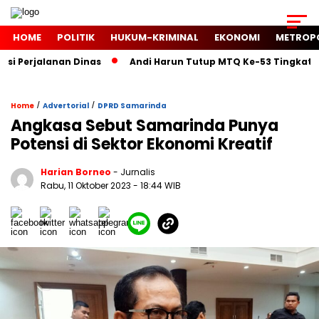
HOME
POLITIK
HUKUM-KRIMINAL
EKONOMI
METROP
 Perjalanan Dinas
Andi Harun Tutup MTQ Ke-53 Tingkat Kec
/
/
Home
Advertorial
DPRD Samarinda
Angkasa Sebut Samarinda Punya
Potensi di Sektor Ekonomi Kreatif
Harian Borneo
- Jurnalis
Rabu, 11 Oktober 2023
- 18:44 WIB