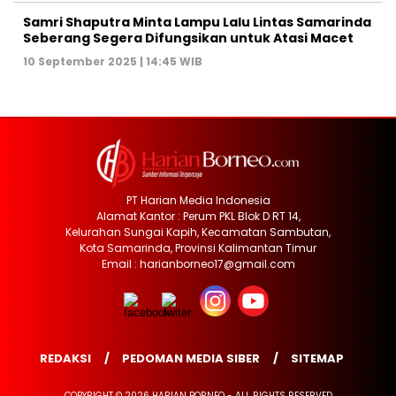
Samri Shaputra Minta Lampu Lalu Lintas Samarinda
Seberang Segera Difungsikan untuk Atasi Macet
10 September 2025 | 14:45 WIB
PT Harian Media Indonesia
Alamat Kantor : Perum PKL Blok D RT 14,
Kelurahan Sungai Kapih, Kecamatan Sambutan,
Kota Samarinda, Provinsi Kalimantan Timur
Email : harianborneo17@gmail.com
REDAKSI
PEDOMAN MEDIA SIBER
SITEMAP
COPYRIGHT © 2026 HARIAN BORNEO - ALL RIGHTS RESERVED