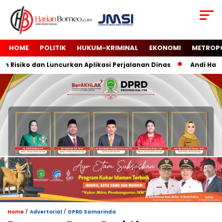
HOME
POLITIK
HUKUM-KRIMINAL
EKONOMI
METROP
isiko dan Luncurkan Aplikasi Perjalanan Dinas
Andi Harun 
/
/
Home
Advertorial
DPRD Samarinda