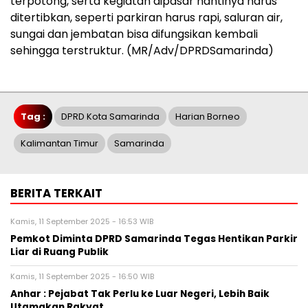
terpotong, serta kegiatan dipasar nantinya harus
ditertibkan, seperti parkiran harus rapi, saluran air,
sungai dan jembatan bisa difungsikan kembali
sehingga terstruktur. (MR/Adv/DPRDSamarinda)
Tag :
DPRD Kota Samarinda
Harian Borneo
Kalimantan Timur
Samarinda
BERITA TERKAIT
Kamis, 11 September 2025 - 16:53 WIB
Pemkot Diminta DPRD Samarinda Tegas Hentikan Parkir
Liar di Ruang Publik
Kamis, 11 September 2025 - 16:50 WIB
Anhar : Pejabat Tak Perlu ke Luar Negeri, Lebih Baik
Utamakan Rakyat