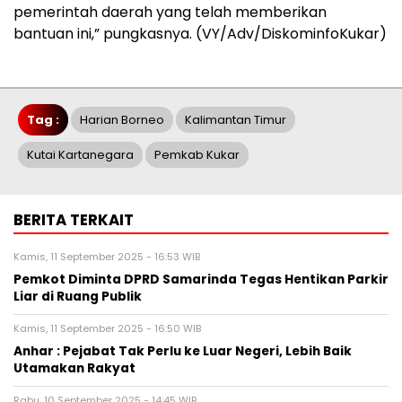
pemerintah daerah yang telah memberikan
bantuan ini,” pungkasnya. (VY/Adv/DiskominfoKukar)
Tag :
Harian Borneo
Kalimantan Timur
Kutai Kartanegara
Pemkab Kukar
BERITA TERKAIT
Kamis, 11 September 2025 - 16:53 WIB
Pemkot Diminta DPRD Samarinda Tegas Hentikan Parkir
Liar di Ruang Publik
Kamis, 11 September 2025 - 16:50 WIB
Anhar : Pejabat Tak Perlu ke Luar Negeri, Lebih Baik
Utamakan Rakyat
Rabu, 10 September 2025 - 14:45 WIB