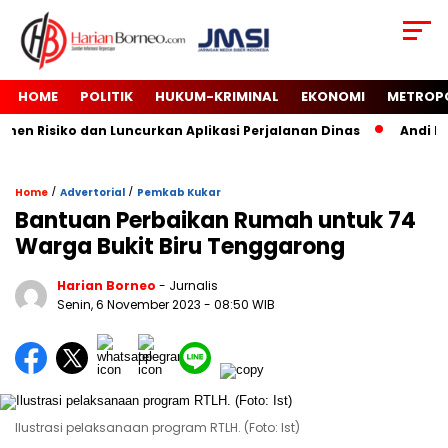
HOME
POLITIK
HUKUM-KRIMINAL
EKONOMI
METROP
n Risiko dan Luncurkan Aplikasi Perjalanan Dinas
Andi Har
/
/
Home
Advertorial
Pemkab Kukar
Bantuan Perbaikan Rumah untuk 74
Warga Bukit Biru Tenggarong
Harian Borneo
- Jurnalis
Senin, 6 November 2023
- 08:50 WIB
Ilustrasi pelaksanaan program RTLH. (Foto: Ist)