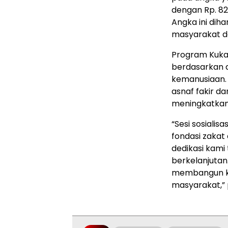
dengan Rp. 82.
Angka ini dih
masyarakat d
Program Kukar
berdasarkan 
kemanusiaan. 
asnaf fakir da
meningkatkan 
“Sesi sosiali
fondasi zakat 
dedikasi kami
berkelanjutan
membangun kes
masyarakat,”