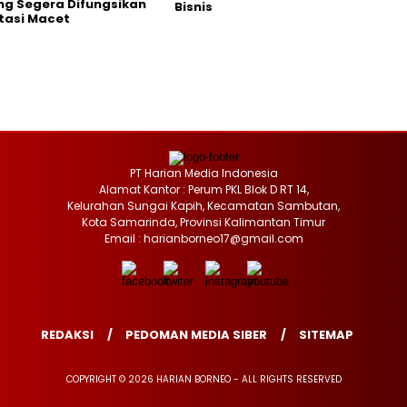
g Segera Difungsikan
Bisnis
tasi Macet
PT Harian Media Indonesia
Alamat Kantor : Perum PKL Blok D RT 14,
Kelurahan Sungai Kapih, Kecamatan Sambutan,
Kota Samarinda, Provinsi Kalimantan Timur
Email : harianborneo17@gmail.com
REDAKSI
PEDOMAN MEDIA SIBER
SITEMAP
COPYRIGHT © 2026 HARIAN BORNEO - ALL RIGHTS RESERVED