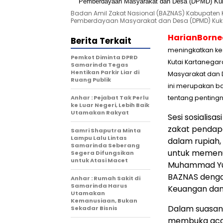
Badan Amil Zakat Nasional (BAZNAS) Kabupaten Ku
Pemberdayaan Masyarakat dan Desa (DPMD) Kukar.
HarianBorn
Berita Terkait
meningkatkan ke
Pemkot Diminta DPRD
Kutai Kartanegar
Samarinda Tegas
Hentikan Parkir Liar di
Masyarakat dan 
Ruang Publik
ini merupakan b
Anhar : Pejabat Tak Perlu
tentang pentingn
ke Luar Negeri, Lebih Baik
Utamakan Rakyat
Sesi sosialisa
zakat pendapa
Samri Shaputra Minta
Lampu Lalu Lintas
dalam rupiah
Samarinda Seberang
untuk memenuh
Segera Difungsikan
untuk Atasi Macet
Muhammad Yus
BAZNAS denga
Anhar : Rumah Sakit di
Samarinda Harus
Keuangan dan
Utamakan
Kemanusiaan, Bukan
Dalam suasan
Sekadar Bisnis
membuka acar