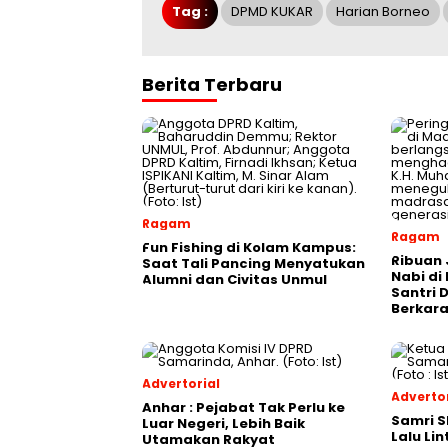
Tag :
DPMD KUKAR
Harian Borneo
Berita Terbaru
Ragam
Ragam
Fun Fishing di Kolam Kampus:
Ribuan 
Saat Tali Pancing Menyatukan
Nabi di
Alumni dan Civitas Unmul
Santri 
Berkara
Advertorial
Advertor
Anhar : Pejabat Tak Perlu ke
Samri 
Luar Negeri, Lebih Baik
Lalu Li
Utamakan Rakyat