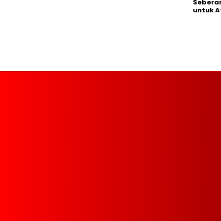
Seberan
untuk A