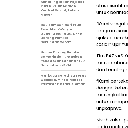
Anhar Ingatkan Pejabat
atas inisiati
Publik, Kritik Adalah
Kontrol Sosial, Bukan
untuk berinfa
Musuh
“Kami sangat
Bau Sampah dari Truk
Resahkan Warga
program sosia
Gunung Mangga, DPRD
ajakan mereka
Dorong Pemkot
Bertindak Cepat
sosial,” ujar 
Novan Dorong Pemkot
Tim BAZNAS K
Samarinda Tuntaskan
Pendataan Lahan untuk
mengembangka
Normalisasi SKM
dan terintegra
Markaca Soroti Isu Beras
Oplosan, Minta Pemkot
“Kami bertek
Pastikan Distribusi Aman
dengan keten
meningkatkan
untuk memper
ungkapnya.
Nisab zakat p
pada angka ya