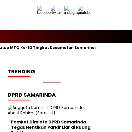
utup MTQ Ke-53 Tingkat Kecamatan Samarinda Ilir, Kelurahan P
TRENDING
DPRD SAMARINDA
Pemkot Diminta DPRD Samarinda
Tegas Hentikan Parkir Liar di Ruang