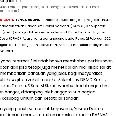
tai Kartanegara (Kukar) saat menggelar sosialisasi di Dinas
 (Foto: Ist)
eo.com
,
TENGGARONG
– Dalam sebuah langkah progresif untuk
sadaran zakat, Badan Amil Zakat Nasional (BAZNAS) Kabupaten
a (Kukar) mengadakan sesi sosialisasi di Dinas Pemberdayaan
Desa (DPMD). Acara yang berlangsung pada Rabu, 21 Februari 2024,
agian dari serangkaian upaya BAZNAS untuk mendidik masyarakat
ya zakat.
si yang informatif ini tidak hanya membahas perhitungan
tan dan jasa tetapi juga menetapkan nilai nisab zakat
, memberikan panduan yang jelas bagi masyarakat
i kewajiban zakat mereka. Sekretaris DPMD Kukar,
ran Darma, S.Sos., M.Si, menyambut kedatangan tim
n hangat, didampingi oleh anggota Sub bagian
 Kasubag Umum dan Ketatalaksanaan.
a yang penuh semangat kerjasama, Yusran Darma
a dengan menyampaikan apresiasi kepada BAZNAS