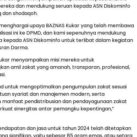
f mereka dan mendukung seruan kepada ASN Diskominfo
q dan shodaqoh.
 menghargai upaya BAZNAS Kukar yang telah membawa
lisasi ini ke DPMD, dan kami sepenuhnya mendukung
 kepada ASN Diskominfo untuk terlibat dalam kegiatan
Yusran Darma.
ukar menyampaikan misi mereka untuk
n amil zakat yang amanah, transparan, profesional,
si.
ad untuk mengoptimalkan pengumpulan zakat sesuai
tuan syariat dan manajemen modern, serta
 manfaat pendistribusian dan pendayagunaan zakat
kuat sinergitas antar pemangku kepentingan,”
endapatan dan jasa untuk tahun 2024 telah ditetapkan
ng signifikan, yaitu sebesar 85 gram emas, atau setara