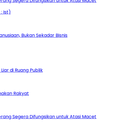
rang Segera Difungsikan untuk Atasi Macet
nusiaan, Bukan Sekadar Bisnis
iar di Ruang Publik
amakan Rakyat
rang Segera Difungsikan untuk Atasi Macet