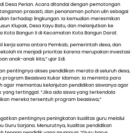
di Desa Perian. Acara ditandai dengan pemotongan
tanganan prasasti, dan penanaman pohon ulin sebagai
lian terhadap lingkungan. Ia kemudian meresmikan
usun Klupak, Desa Kayu Batu, dan melanjutkan ke
 Kota Bangun II di Kecamatan Kota Bangun Darat.
asil kerja sama antara Pemkab, pemerintah desa, dan
ekolah ini menjadi prioritas karena merupakan investasi
n anak-anak kita,” ujar Edi.
n pentingnya akses pendidikan merata di seluruh desa,
n program Beasiswa Kukar Idaman. Ia meminta para
h agar memantau kelanjutan pendidikan siswanya agar
 yang tertinggal. “Jika ada siswa yang terkendala
ikan mereka tersentuh program beasiswa,”
ngatkan pentingnya peningkatan kualitas guru melalui
u Guru Sarjana. Menurutnya, kualitas pendidikan
eh tenaga pendidik yang mumpuni. “Guru harus