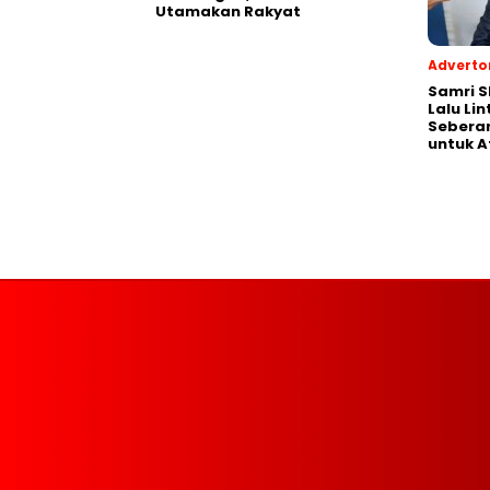
Utamakan Rakyat
Advertor
Samri 
Lalu Li
Seberan
untuk A