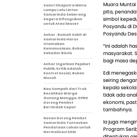
Muara Muntai 
Samri Shaputra Minta
Lampu Lalu Lintas
pita, penanda
Samarinda Seberang
simbol kepedu
Segera Difungsikan
untuk Atasi Macet
Posyandu di D
Posyandu Desa
Anhar : Rumah Sakit di
Samarinda Harus
Utamakan
“Ini adalah h
Kemanusiaan, Bukan
masyarakat. S
Sekadar Bisnis
bagi masa depa
Anhar Ingatkan Pejabat
Publik, Kritik Adalah
Edi menegaska
Kontrol Sosial, Bukan
Musuh
seiring denga
kepala sekola
Bau Sampah dari Truk
Resahkan Warga
tidak ada anak
Gunung Mangga, DPRD
ekonomi, past
Dorong Pemkot
Bertindak Cepat
tambahnya.
Novan Dorong Pemkot
Ia juga mengi
Samarinda Tuntaskan
Pendataan Lahan untuk
Program Serib
Normalisasi SKM
ditentukan ol