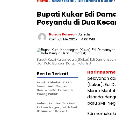
Home
Advertorial
Diskominfo Kukar
/
/
/
Bupati Kukar Edi Dam
Posyandu di Dua Kec
Harian Borneo
- Jurnalis
Kamis, 8 Mei 2025
- 14:06 WIB
Bupati Kutai Kartanegara (Kukar) Edi Damansya
dan Kota Bangun Darat. (Foto: Ist)
HarianBorn
Berita Terkait
pelayanan das
Pemkot Diminta DPRD
(Kukar), Edi 
Samarinda Tegas
Muara Muntai 
Hentikan Parkir Liar di
Ruang Publik
ditandai deng
baru SMP Nege
Anhar : Pejabat Tak Perlu
ke Luar Negeri, Lebih Baik
Utamakan Rakyat
Edi memulai 