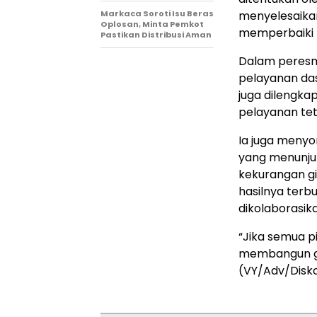
Markaca Soroti Isu Beras
menyelesaikan
Oplosan, Minta Pemkot
memperbaiki k
Pastikan Distribusi Aman
Dalam peresmi
pelayanan dasa
juga dilengka
pelayanan tet
Ia juga menyo
yang menunju
kekurangan gi
hasilnya terbu
dikolaborasika
“Jika semua p
membangun ge
(VY/Adv/Disk