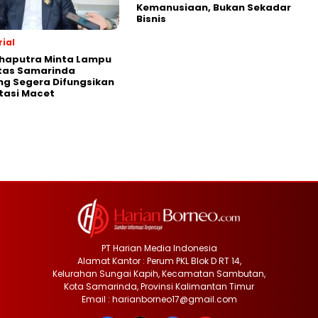
Kemanusiaan, Bukan Sekadar
Bisnis
ial
Shaputra Minta Lampu
ntas Samarinda
g Segera Difungsikan
tasi Macet
PT Harian Media Indonesia
Alamat Kantor : Perum PKL Blok D RT 14,
Kelurahan Sungai Kapih, Kecamatan Sambutan,
Kota Samarinda, Provinsi Kalimantan Timur
Email : harianborneo17@gmail.com