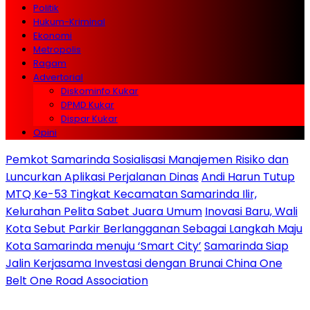
Politik
Hukum-Kriminal
Ekonomi
Metropolis
Ragam
Advertorial
Diskominfo Kukar
DPMD Kukar
Dispar Kukar
Opini
Pemkot Samarinda Sosialisasi Manajemen Risiko dan
Luncurkan Aplikasi Perjalanan Dinas
Andi Harun Tutup
MTQ Ke-53 Tingkat Kecamatan Samarinda Ilir,
Kelurahan Pelita Sabet Juara Umum
Inovasi Baru, Wali
Kota Sebut Parkir Berlangganan Sebagai Langkah Maju
Kota Samarinda menuju ‘Smart City’
Samarinda Siap
Jalin Kerjasama Investasi dengan Brunai China One
Belt One Road Association