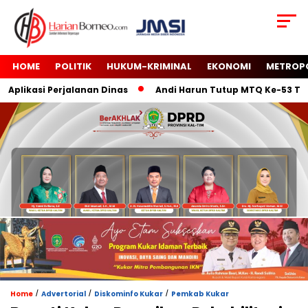
HOME
POLITIK
HUKUM-KRIMINAL
EKONOMI
METROP
likasi Perjalanan Dinas
Andi Harun Tutup MTQ Ke-53 Tingka
/
/
/
Home
Advertorial
Diskominfo Kukar
Pemkab Kukar