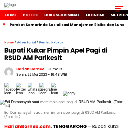
HOME
POLITIK
HUKUM-KRIMINAL
EKONOMI
METROP
Pemkot Samarinda Sosialisasi Manajemen Risiko dan Luncur
/
/
Home
Advertorial
Pemkab Kukar
Bupati Kukar Pimpin Apel Pagi di
RSUD AM Parikesit
Harian Borneo
- Jurnalis
Senin, 22 Mei 2023
- 16:48 WIB
Edi Damansyah saat memimpin apel pagi di RSUD AM Parikesit.
(Foto: Ist)
HarianBorneo.com
, TENGGARONG
– Bupati Kutai