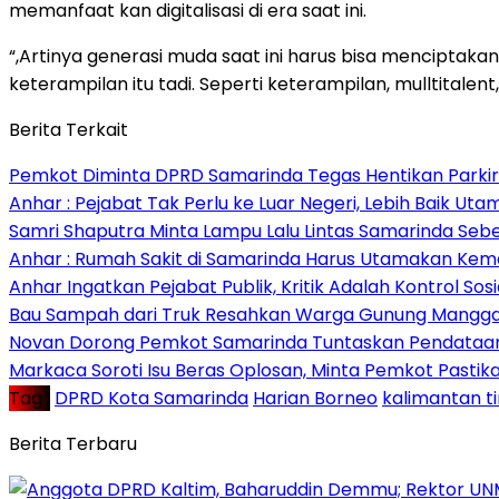
memanfaat kan digitalisasi di era saat ini.
“,Artinya generasi muda saat ini harus bisa menciptakan
keterampilan itu tadi. Seperti keterampilan, mulltital
Berita Terkait
Pemkot Diminta DPRD Samarinda Tegas Hentikan Parkir L
Anhar : Pejabat Tak Perlu ke Luar Negeri, Lebih Baik Ut
Samri Shaputra Minta Lampu Lalu Lintas Samarinda Sebe
Anhar : Rumah Sakit di Samarinda Harus Utamakan Kema
Anhar Ingatkan Pejabat Publik, Kritik Adalah Kontrol Sos
Bau Sampah dari Truk Resahkan Warga Gunung Mangga
Novan Dorong Pemkot Samarinda Tuntaskan Pendataan 
Markaca Soroti Isu Beras Oplosan, Minta Pemkot Pastika
Tag :
DPRD Kota Samarinda
Harian Borneo
kalimantan t
Berita Terbaru