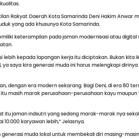
ualitas.
kilan Rakyat Daerah Kota Samarinda Deni Hakim Anwar me
uduk yang ada khusunya Kota Samarinda.
liki keterampilan pada jaman modernisasi atau digital s
atan.
i lebih kepada lapangan kerja itu diciptakan. Bukan kita
ital, ya saya kira generasi muda ini harus melengkapi d
-an, dengan era modern sekarang. Bagi Deni, di era 80 t
aat itu masih marak perusahaan-perusahaan kayu maupun
at itu jaman indsutri yang sedang marak-marak nya sek
 10.000 karyawan lebih,” Jelasnya.
kan generasi muda lokal untuk membekali diri masing-m