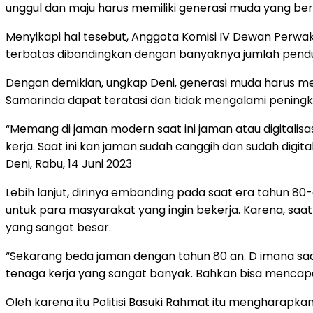
unggul dan maju harus memiliki generasi muda yang berk
Menyikapi hal tesebut, Anggota Komisi IV Dewan Perwa
terbatas dibandingkan dengan banyaknya jumlah pend
Dengan demikian, ungkap Deni, generasi muda harus memi
Samarinda dapat teratasi dan tidak mengalami peningk
“Memang di jaman modern saat ini jaman atau digitalisas
kerja. Saat ini kan jaman sudah canggih dan sudah dig
Deni, Rabu, 14 Juni 2023
Lebih lanjut, dirinya embanding pada saat era tahun 80
untuk para masyarakat yang ingin bekerja. Karena, s
yang sangat besar.
“Sekarang beda jaman dengan tahun 80 an. D imana sa
tenaga kerja yang sangat banyak. Bahkan bisa mencapai
Oleh karena itu Politisi Basuki Rahmat itu mengharap