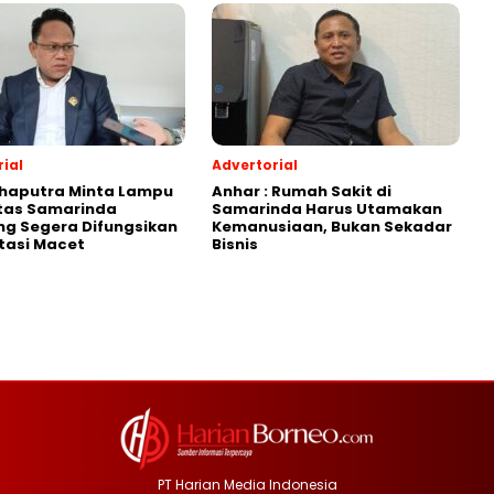
ial
Advertorial
Shaputra Minta Lampu
Anhar : Rumah Sakit di
ntas Samarinda
Samarinda Harus Utamakan
g Segera Difungsikan
Kemanusiaan, Bukan Sekadar
tasi Macet
Bisnis
PT Harian Media Indonesia