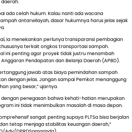
 daerah.
i ada celah hukum. Kalau nanti ada wacana
mpah antarwilayah, dasar hukumnya harus jelas sejak
ya.
ansial, ia menekankan perlunya transparansi pembagian
khususnya terkait ongkos transportasi sampah.
al ini penting agar proyek tidak justru menambah
 Anggaran Pendapatan dan Belanja Daerah (APBD).
bertanggung jawab atas biaya pemindahan sampah
skan dengan jelas. Jangan sampai Pemkot menanggung
n yang besar,” ujarnya.
 dengan penegasan bahwa kehati-hatian merupakan
ogram ini tidak menimbulkan masalah di masa depan.
komprehensif sangat penting supaya PLTSa bisa berjalan
 dan tetap menjaga stabilitas keuangan daerah,”
RD/Adv/DPRDSamarinda)