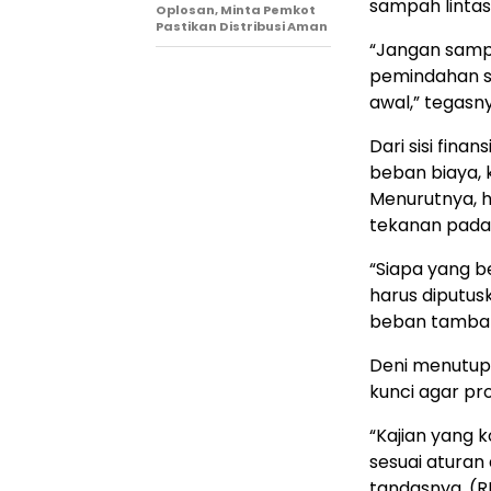
sampah lintas
Oplosan, Minta Pemkot
Pastikan Distribusi Aman
“Jangan sampa
pemindahan sa
awal,” tegasn
Dari sisi fin
beban biaya, 
Menurutnya, h
tekanan pada
“Siapa yang 
harus diputu
beban tambaha
Deni menutup
kunci agar pr
“Kajian yang 
sesuai aturan
tandasnya. (