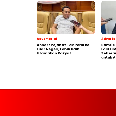
Advertorial
Advertor
Anhar : Pejabat Tak Perlu ke
Samri 
Luar Negeri, Lebih Baik
Lalu Li
Utamakan Rakyat
Seberan
untuk A