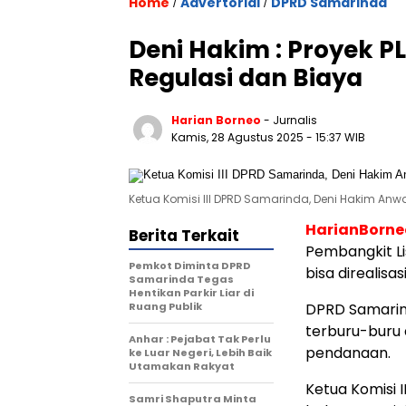
Home
Advertorial
DPRD Samarinda
/
/
Deni Hakim : Proyek P
Regulasi dan Biaya
Harian Borneo
- Jurnalis
Kamis, 28 Agustus 2025
- 15:37 WIB
Ketua Komisi III DPRD Samarinda, Deni Hakim Anwar.
HarianBorn
Berita Terkait
Pembangkit Li
Pemkot Diminta DPRD
bisa direalisa
Samarinda Tegas
Hentikan Parkir Liar di
Ruang Publik
DPRD Samarind
terburu-buru 
Anhar : Pejabat Tak Perlu
pendanaan.
ke Luar Negeri, Lebih Baik
Utamakan Rakyat
Ketua Komisi 
Samri Shaputra Minta