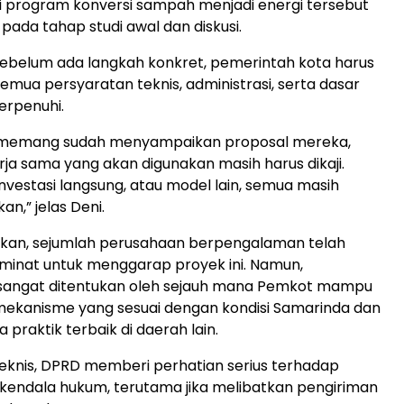
i program konversi sampah menjadi energi tersebut
pada tahap studi awal dan diskusi.
ebelum ada langkah konkret, pemerintah kota harus
mua persyaratan teknis, administrasi, serta dasar
erpenuhi.
a memang sudah menyampaikan proposal mereka,
erja sama yang akan digunakan masih harus dikaji.
nvestasi langsung, atau model lain, semua masih
n,” jelas Deni.
an, sejumlah perusahaan berpengalaman telah
minat untuk menggarap proyek ini. Namun,
 sangat ditentukan oleh sejauh mana Pemkot mampu
ekanisme yang sesuai dengan kondisi Samarinda dan
praktik terbaik di daerah lain.
teknis, DPRD memberi perhatian serius terhadap
kendala hukum, terutama jika melibatkan pengiriman