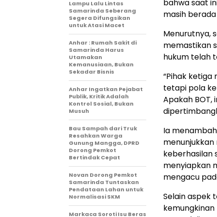
bahwa saat in
Lampu Lalu Lintas
Samarinda Seberang
masih berada 
Segera Difungsikan
untuk Atasi Macet
Menurutnya, s
Anhar : Rumah Sakit di
memastikan se
Samarinda Harus
hukum telah t
Utamakan
Kemanusiaan, Bukan
Sekadar Bisnis
“Pihak ketig
tetapi pola k
Anhar Ingatkan Pejabat
Publik, Kritik Adalah
Apakah BOT, i
Kontrol Sosial, Bukan
dipertimbangka
Musuh
Bau Sampah dari Truk
Ia menambahk
Resahkan Warga
menunjukkan 
Gunung Mangga, DPRD
Dorong Pemkot
keberhasilan
Bertindak Cepat
menyiapkan m
Novan Dorong Pemkot
mengacu pada 
Samarinda Tuntaskan
Pendataan Lahan untuk
Selain aspek 
Normalisasi SKM
kemungkinan 
Markaca Soroti Isu Beras