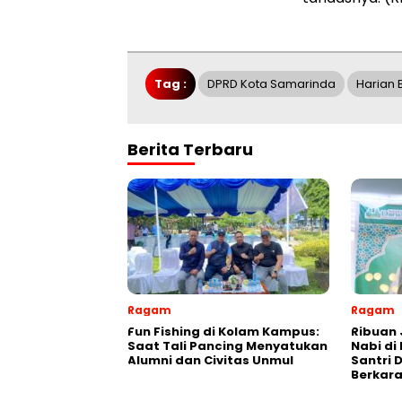
Tag :
DPRD Kota Samarinda
Harian 
Berita Terbaru
Ragam
Ragam
Fun Fishing di Kolam Kampus:
Ribuan 
Saat Tali Pancing Menyatukan
Nabi di
Alumni dan Civitas Unmul
Santri 
Berkara