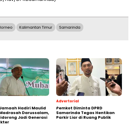
Borneo
Kalimantan Timur
Samarinda
Advertorial
Jamaah Hadiri Maulid
Pemkot Diminta DPRD
 Madrasah Darussalam,
Samarinda Tegas Hentikan
Didorong Jadi Generasi
Parkir Liar di Ruang Publik
kter