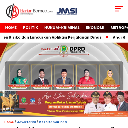
HOME
POLITIK
HUKUM-KRIMINAL
EKONOMI
METROP
 Risiko dan Luncurkan Aplikasi Perjalanan Dinas
Andi Haru
/
/
Home
Advertorial
DPRD Samarinda