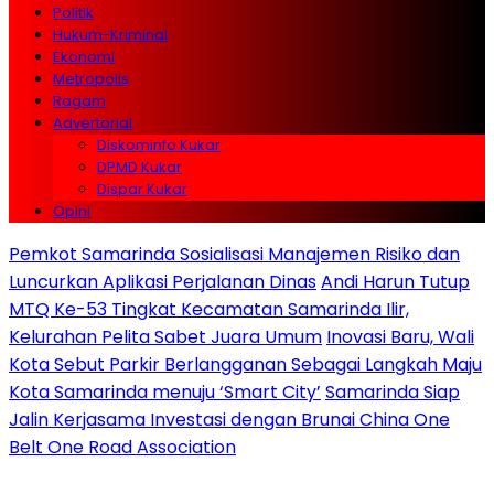
Politik
Hukum-Kriminal
Ekonomi
Metropolis
Ragam
Advertorial
Diskominfo Kukar
DPMD Kukar
Dispar Kukar
Opini
Pemkot Samarinda Sosialisasi Manajemen Risiko dan
Luncurkan Aplikasi Perjalanan Dinas
Andi Harun Tutup
MTQ Ke-53 Tingkat Kecamatan Samarinda Ilir,
Kelurahan Pelita Sabet Juara Umum
Inovasi Baru, Wali
Kota Sebut Parkir Berlangganan Sebagai Langkah Maju
Kota Samarinda menuju ‘Smart City’
Samarinda Siap
Jalin Kerjasama Investasi dengan Brunai China One
Belt One Road Association