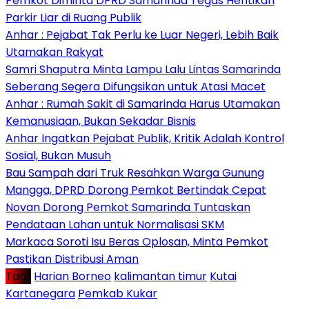
Pemkot Diminta DPRD Samarinda Tegas Hentikan
Parkir Liar di Ruang Publik
Anhar : Pejabat Tak Perlu ke Luar Negeri, Lebih Baik
Utamakan Rakyat
Samri Shaputra Minta Lampu Lalu Lintas Samarinda
Seberang Segera Difungsikan untuk Atasi Macet
Anhar : Rumah Sakit di Samarinda Harus Utamakan
Kemanusiaan, Bukan Sekadar Bisnis
Anhar Ingatkan Pejabat Publik, Kritik Adalah Kontrol
Sosial, Bukan Musuh
Bau Sampah dari Truk Resahkan Warga Gunung
Mangga, DPRD Dorong Pemkot Bertindak Cepat
Novan Dorong Pemkot Samarinda Tuntaskan
Pendataan Lahan untuk Normalisasi SKM
Markaca Soroti Isu Beras Oplosan, Minta Pemkot
Pastikan Distribusi Aman
Tag :
Harian Borneo
kalimantan timur
Kutai
Kartanegara
Pemkab Kukar