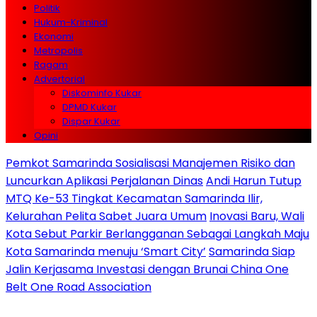
Politik
Hukum-Kriminal
Ekonomi
Metropolis
Ragam
Advertorial
Diskominfo Kukar
DPMD Kukar
Dispar Kukar
Opini
Pemkot Samarinda Sosialisasi Manajemen Risiko dan
Luncurkan Aplikasi Perjalanan Dinas
Andi Harun Tutup
MTQ Ke-53 Tingkat Kecamatan Samarinda Ilir,
Kelurahan Pelita Sabet Juara Umum
Inovasi Baru, Wali
Kota Sebut Parkir Berlangganan Sebagai Langkah Maju
Kota Samarinda menuju ‘Smart City’
Samarinda Siap
Jalin Kerjasama Investasi dengan Brunai China One
Belt One Road Association