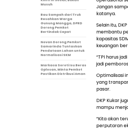
Kontrol Sosial, Bukan
Musuh
Jangan sampa
katanya.
Bau Sampah dari Truk
Resahkan Warga
Gunung Mangga, DPRD
Selain itu, D
Dorong Pemkot
membantu pen
Bertindak Cepat
kapasitas SD
Novan Dorong Pemkot
keuangan berb
Samarinda Tuntaskan
Pendataan Lahan untuk
Normalisasi SKM
“TPI harus jad
jadi pemborosan
Markaca Soroti Isu Beras
Oplosan, Minta Pemkot
Pastikan Distribusi Aman
Optimalisasi 
yang transpar
pasar.
DKP Kukar ju
mampu menjad
“Kita akan ter
perputaran ek