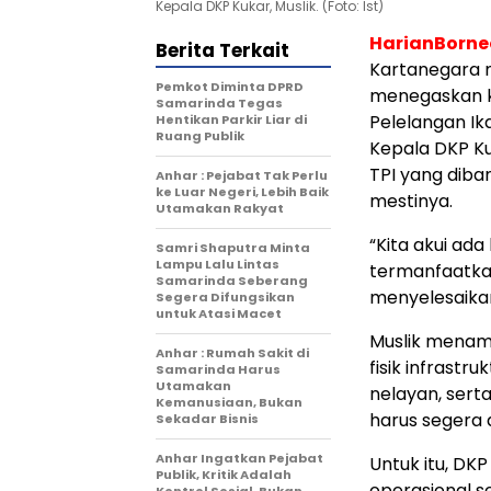
Kepala DKP Kukar, Muslik. (Foto: Ist)
HarianBorn
Berita Terkait
Kartanegara m
Pemkot Diminta DPRD
menegaskan 
Samarinda Tegas
Pelelangan Ik
Hentikan Parkir Liar di
Ruang Publik
Kepala DKP K
TPI yang dib
Anhar : Pejabat Tak Perlu
ke Luar Negeri, Lebih Baik
mestinya.
Utamakan Rakyat
“Kita akui ad
Samri Shaputra Minta
Lampu Lalu Lintas
termanfaatkan
Samarinda Seberang
menyelesaikann
Segera Difungsikan
untuk Atasi Macet
Muslik menam
Anhar : Rumah Sakit di
fisik infrastr
Samarinda Harus
Utamakan
nelayan, sert
Kemanusiaan, Bukan
harus segera 
Sekadar Bisnis
Anhar Ingatkan Pejabat
Untuk itu, DK
Publik, Kritik Adalah
operasional se