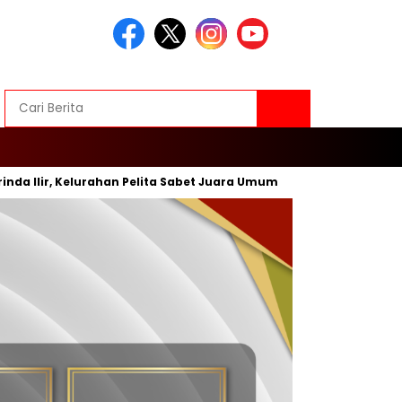
lir, Kelurahan Pelita Sabet Juara Umum
Inovasi Baru, Wali