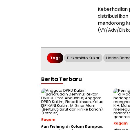
Keberhasilan 
distribusi ika
mendorong kes
(VY/Adv/Disk
Tag :
Diskominfo Kukar
Harian Born
Berita Terbaru
Ragam
Ragam
Fun Fishing di Kolam Kampus: