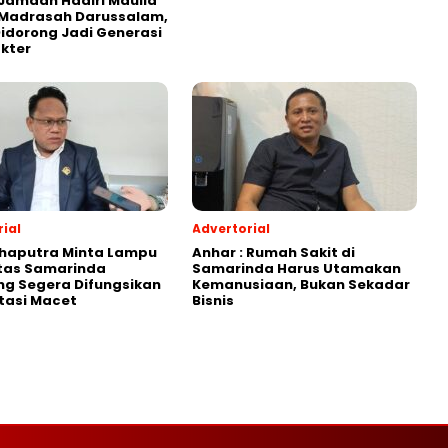
Jamaah Hadiri Maulid
 Madrasah Darussalam,
Didorong Jadi Generasi
kter
ial
Advertorial
Shaputra Minta Lampu
Anhar : Rumah Sakit di
ntas Samarinda
Samarinda Harus Utamakan
g Segera Difungsikan
Kemanusiaan, Bukan Sekadar
tasi Macet
Bisnis