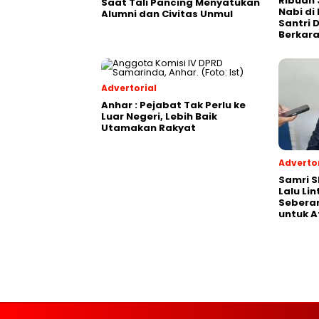
Ribuan 
Saat Tali Pancing Menyatukan
Nabi di
Alumni dan Civitas Unmul
Santri 
Berkara
Advertorial
Anhar : Pejabat Tak Perlu ke
Luar Negeri, Lebih Baik
Utamakan Rakyat
Advertor
Samri 
Lalu Li
Seberan
untuk A