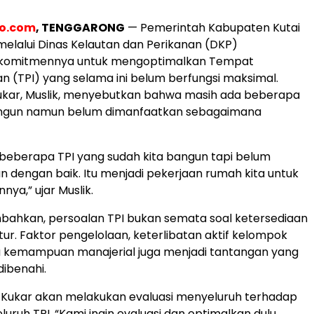
eo.com
, TENGGARONG
— Pemerintah Kabupaten Kutai
elalui Dinas Kelautan dan Perikanan (DKP)
komitmennya untuk mengoptimalkan Tempat
an (TPI) yang selama ini belum berfungsi maksimal.
ukar, Muslik, menyebutkan bahwa masih ada beberapa
angun namun belum dimanfaatkan sebagaimana
a beberapa TPI yang sudah kita bangun tapi belum
 dengan baik. Itu menjadi pekerjaan rumah kita untuk
ya,” ujar Muslik.
bahkan, persoalan TPI bukan semata soal ketersediaan
uktur. Faktor pengelolaan, keterlibatan aktif kelompok
a kemampuan manajerial juga menjadi tantangan yang
dibenahi.
P Kukar akan melakukan evaluasi menyeluruh terhadap
luruh TPI. “Kami ingin evaluasi dan optimalkan dulu.