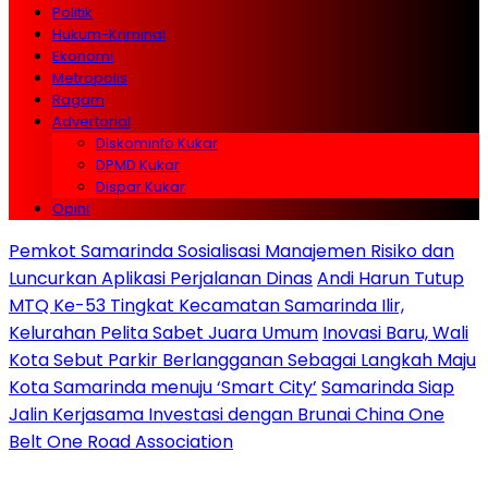
Politik
Hukum-Kriminal
Ekonomi
Metropolis
Ragam
Advertorial
Diskominfo Kukar
DPMD Kukar
Dispar Kukar
Opini
Pemkot Samarinda Sosialisasi Manajemen Risiko dan
Luncurkan Aplikasi Perjalanan Dinas
Andi Harun Tutup
MTQ Ke-53 Tingkat Kecamatan Samarinda Ilir,
Kelurahan Pelita Sabet Juara Umum
Inovasi Baru, Wali
Kota Sebut Parkir Berlangganan Sebagai Langkah Maju
Kota Samarinda menuju ‘Smart City’
Samarinda Siap
Jalin Kerjasama Investasi dengan Brunai China One
Belt One Road Association