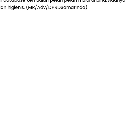
i database kemudian pelan pelan mulai di bina. Adanya
l dan higienis. (MR/Adv/DPRDSamarinda)