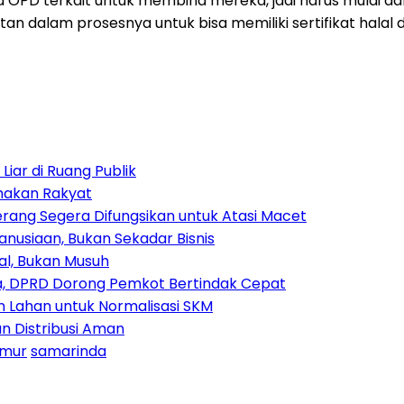
OPD terkait untuk membina mereka, jadi harus mulai dar
tan dalam prosesnya untuk bisa memiliki sertifikat hala
iar di Ruang Publik
amakan Rakyat
rang Segera Difungsikan untuk Atasi Macet
nusiaan, Bukan Sekadar Bisnis
ial, Bukan Musuh
, DPRD Dorong Pemkot Bertindak Cepat
Lahan untuk Normalisasi SKM
n Distribusi Aman
imur
samarinda