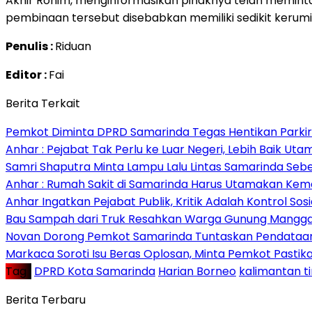
Akhir Rohim, menginformasikan pihaknya telah meminta 
pembinaan tersebut disebabkan memiliki sedikit kerumi
Penulis :
Riduan
Editor :
Fai
Berita Terkait
Pemkot Diminta DPRD Samarinda Tegas Hentikan Parkir L
Anhar : Pejabat Tak Perlu ke Luar Negeri, Lebih Baik Ut
Samri Shaputra Minta Lampu Lalu Lintas Samarinda Sebe
Anhar : Rumah Sakit di Samarinda Harus Utamakan Kema
Anhar Ingatkan Pejabat Publik, Kritik Adalah Kontrol Sos
Bau Sampah dari Truk Resahkan Warga Gunung Mangga
Novan Dorong Pemkot Samarinda Tuntaskan Pendataan 
Markaca Soroti Isu Beras Oplosan, Minta Pemkot Pastika
Tag :
DPRD Kota Samarinda
Harian Borneo
kalimantan t
Berita Terbaru