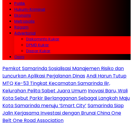
Politik
Hukum-Kriminal
Ekonomi
Metropolis
Ragam
Advertorial
Diskominfo Kukar
DPMD Kukar
Dispar Kukar
Opini
Pemkot Samarinda Sosialisasi Manajemen Risiko dan
Luncurkan Aplikasi Perjalanan Dinas
Andi Harun Tutup
MTQ Ke-53 Tingkat Kecamatan Samarinda Ilir,
Kelurahan Pelita Sabet Juara Umum
Inovasi Baru, Wali
Kota Sebut Parkir Berlangganan Sebagai Langkah Maju
Kota Samarinda menuju ‘Smart City’
Samarinda Siap
Jalin Kerjasama Investasi dengan Brunai China One
Belt One Road Association