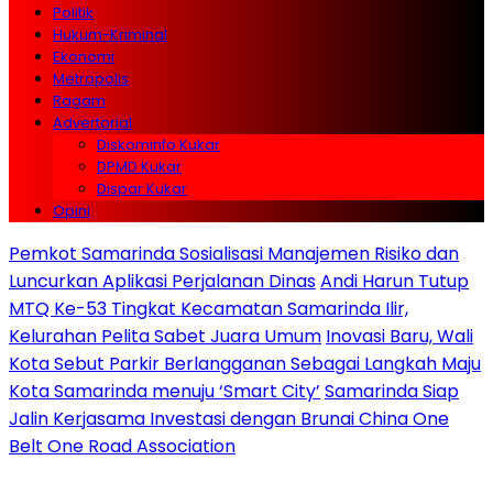
Politik
Hukum-Kriminal
Ekonomi
Metropolis
Ragam
Advertorial
Diskominfo Kukar
DPMD Kukar
Dispar Kukar
Opini
Pemkot Samarinda Sosialisasi Manajemen Risiko dan
Luncurkan Aplikasi Perjalanan Dinas
Andi Harun Tutup
MTQ Ke-53 Tingkat Kecamatan Samarinda Ilir,
Kelurahan Pelita Sabet Juara Umum
Inovasi Baru, Wali
Kota Sebut Parkir Berlangganan Sebagai Langkah Maju
Kota Samarinda menuju ‘Smart City’
Samarinda Siap
Jalin Kerjasama Investasi dengan Brunai China One
Belt One Road Association