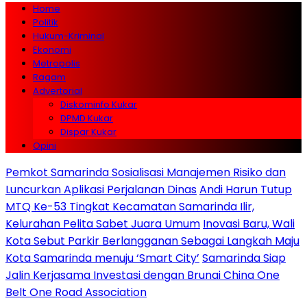
Home
Politik
Hukum-Kriminal
Ekonomi
Metropolis
Ragam
Advertorial
Diskominfo Kukar
DPMD Kukar
Dispar Kukar
Opini
Pemkot Samarinda Sosialisasi Manajemen Risiko dan
Luncurkan Aplikasi Perjalanan Dinas
Andi Harun Tutup
MTQ Ke-53 Tingkat Kecamatan Samarinda Ilir,
Kelurahan Pelita Sabet Juara Umum
Inovasi Baru, Wali
Kota Sebut Parkir Berlangganan Sebagai Langkah Maju
Kota Samarinda menuju ‘Smart City’
Samarinda Siap
Jalin Kerjasama Investasi dengan Brunai China One
Belt One Road Association