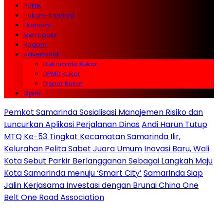
Politik
Hukum-Kriminal
Ekonomi
Metropolis
Ragam
Advertorial
Diskominfo Kukar
DPMD Kukar
Dispar Kukar
Opini
Pemkot Samarinda Sosialisasi Manajemen Risiko dan
Luncurkan Aplikasi Perjalanan Dinas
Andi Harun Tutup
MTQ Ke-53 Tingkat Kecamatan Samarinda Ilir,
Kelurahan Pelita Sabet Juara Umum
Inovasi Baru, Wali
Kota Sebut Parkir Berlangganan Sebagai Langkah Maju
Kota Samarinda menuju ‘Smart City’
Samarinda Siap
Jalin Kerjasama Investasi dengan Brunai China One
Belt One Road Association