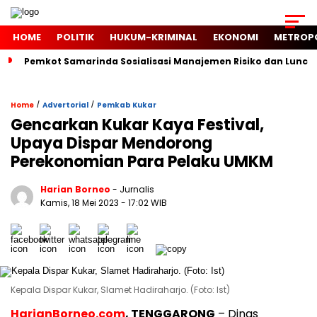
HOME
POLITIK
HUKUM-KRIMINAL
EKONOMI
METROP
Pemkot Samarinda Sosialisasi Manajemen Risiko dan Luncur
/
/
Home
Advertorial
Pemkab Kukar
Gencarkan Kukar Kaya Festival,
Upaya Dispar Mendorong
Perekonomian Para Pelaku UMKM
Harian Borneo
- Jurnalis
Kamis, 18 Mei 2023
- 17:02 WIB
Kepala Dispar Kukar, Slamet Hadiraharjo. (Foto: Ist)
HarianBorneo.com
, TENGGARONG
– Dinas