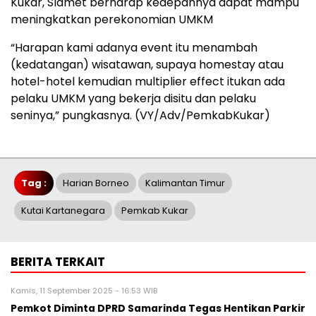
Kukar, Slamet berharap kedepannya dapat mampu
meningkatkan perekonomian UMKM
“Harapan kami adanya event itu menambah
(kedatangan) wisatawan, supaya homestay atau
hotel-hotel kemudian multiplier effect itukan ada
pelaku UMKM yang bekerja disitu dan pelaku
seninya,” pungkasnya. (VY/Adv/PemkabKukar)
Tag :
Harian Borneo
Kalimantan Timur
Kutai Kartanegara
Pemkab Kukar
BERITA TERKAIT
Kamis, 11 September 2025 - 16:53 WIB
Pemkot Diminta DPRD Samarinda Tegas Hentikan Parkir