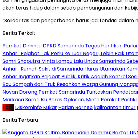
Edi mengingatkan pentingnya terus menjaga nilai-nil
akan terus hidup dalam setiap pembangunan dan kebija
“Solidaritas dan pengorbanan harus jadi fondasi dalam
Berita Terkait
Pemkot Diminta DPRD Samarinda Tegas Hentikan Parkir L
Anhar : Pejabat Tak Perlu ke Luar Negeri, Lebih Baik Ut
Samri Shaputra Minta Lampu Lalu Lintas Samarinda Sebe
Anhar : Rumah Sakit di Samarinda Harus Utamakan Kema
Anhar Ingatkan Pejabat Publik, Kritik Adalah Kontrol Sos
Bau Sampah dari Truk Resahkan Warga Gunung Mangga
Novan Dorong Pemkot Samarinda Tuntaskan Pendataan 
Markaca Soroti Isu Beras Oplosan, Minta Pemkot Pastika
Tag :
Diskominfo Kukar
Harian Borneo
kalimantan timur
Berita Terbaru