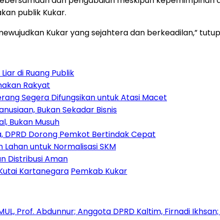
ai kebersamaan dan pengabdian meskipun kepemimpinan a
kan publik Kukar.
 mewujudkan Kukar yang sejahtera dan berkeadilan,” tut
iar di Ruang Publik
amakan Rakyat
rang Segera Difungsikan untuk Atasi Macet
nusiaan, Bukan Sekadar Bisnis
ial, Bukan Musuh
, DPRD Dorong Pemkot Bertindak Cepat
Lahan untuk Normalisasi SKM
n Distribusi Aman
Kutai Kartanegara
Pemkab Kukar