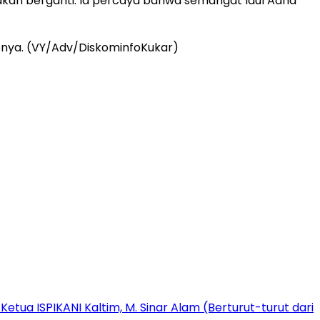
kan berganti. Ia percaya bahwa semangat Idul Adha
upnya. (VY/Adv/DiskominfoKukar)