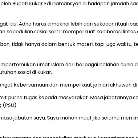
ng oleh Bupati Kukar Edi Damansyah di hadapan jamaah saat
dul Adha harus dimaknai lebih dari sekadar ritual ibad
kan kepedulian sosial serta memperkuat kolaborasi lin
an, tidak hanya dalam bentuk materi, tapi juga waktu, t
empertemukan umat Islam dari berbagai belahan dunia dala
tuhan sosial di Kukar.
gat kebersamaan dan memperkuat jalinan ukhuwah di t
it purna tugas kepada masyarakat. Masa jabatannya seb
 (PSU).
 masa jabatan saya. Saya mohon maaf jika selama memi