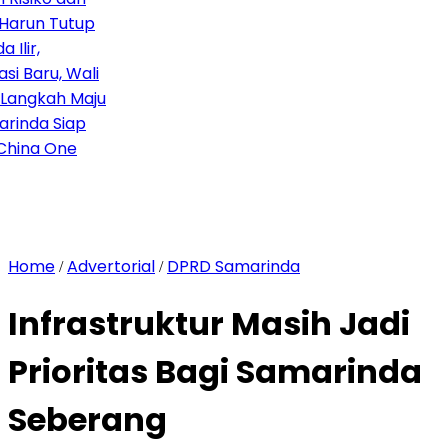
run Tutup
r,
Baru, Wali
ngkah Maju
da Siap
ina One
Home
Advertorial
DPRD Samarinda
/
/
Infrastruktur Masih Jadi
Prioritas Bagi Samarinda
Seberang