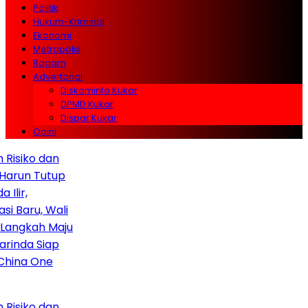
Politik
Hukum-Kriminal
Ekonomi
Metropolis
Ragam
Advertorial
Diskominfo Kukar
DPMD Kukar
Dispar Kukar
Opini
siko dan
run Tutup
r,
Baru, Wali
ngkah Maju
da Siap
ina One
siko dan