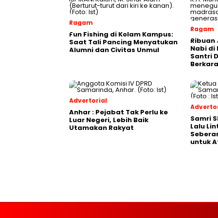
Ragam
Ragam
Fun Fishing di Kolam Kampus:
Ribuan 
Saat Tali Pancing Menyatukan
Nabi di
Alumni dan Civitas Unmul
Santri 
Berkara
Advertorial
Advertor
Anhar : Pejabat Tak Perlu ke
Samri 
Luar Negeri, Lebih Baik
Lalu Li
Utamakan Rakyat
Seberan
untuk A