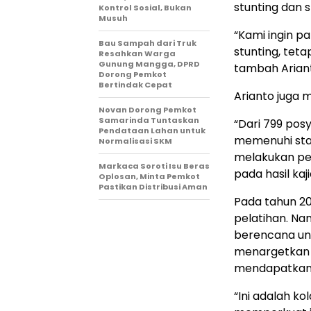
stunting dan 
Kontrol Sosial, Bukan
Musuh
“Kami ingin p
Bau Sampah dari Truk
stunting, tet
Resahkan Warga
Gunung Mangga, DPRD
tambah Arian
Dorong Pemkot
Bertindak Cepat
Arianto juga m
Novan Dorong Pemkot
Samarinda Tuntaskan
“Dari 799 pos
Pendataan Lahan untuk
memenuhi sta
Normalisasi SKM
melakukan pe
Markaca Soroti Isu Beras
pada hasil ka
Oplosan, Minta Pemkot
Pastikan Distribusi Aman
Pada tahun 2
pelatihan. N
berencana un
menargetkan d
mendapatkan 
“Ini adalah k