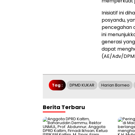
memperkuat ja
Inisiatif ini 
posyandu, yan
pencegahan da
ini menunjuk
generasi yang
dapat mengh
(AE/Adv/DPM
Tag :
DPMD KUKAR
Harian Borneo
Berita Terbaru