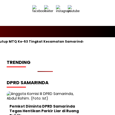
utup MTQ Ke-53 Tingkat Kecamatan Samarinda Ilir, Kelurahan P
TRENDING
DPRD SAMARINDA
Pemkot Diminta DPRD Samarinda
Tegas Hentikan Parkir Liar di Ruang