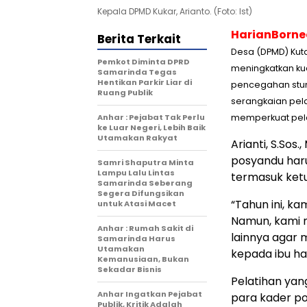
Kepala DPMD Kukar, Arianto. (Foto: Ist)
HarianBorn
Berita Terkait
Desa (DPMD) Kut
Pemkot Diminta DPRD
meningkatkan kua
Samarinda Tegas
Hentikan Parkir Liar di
pencegahan stun
Ruang Publik
serangkaian pela
Anhar : Pejabat Tak Perlu
memperkuat pela
ke Luar Negeri, Lebih Baik
Utamakan Rakyat
Arianti, S.So
posyandu haru
Samri Shaputra Minta
Lampu Lalu Lintas
termasuk ket
Samarinda Seberang
Segera Difungsikan
“Tahun ini, ka
untuk Atasi Macet
Namun, kami 
Anhar : Rumah Sakit di
lainnya agar
Samarinda Harus
Utamakan
kepada ibu ham
Kemanusiaan, Bukan
Sekadar Bisnis
Pelatihan yan
Anhar Ingatkan Pejabat
para kader p
Publik, Kritik Adalah