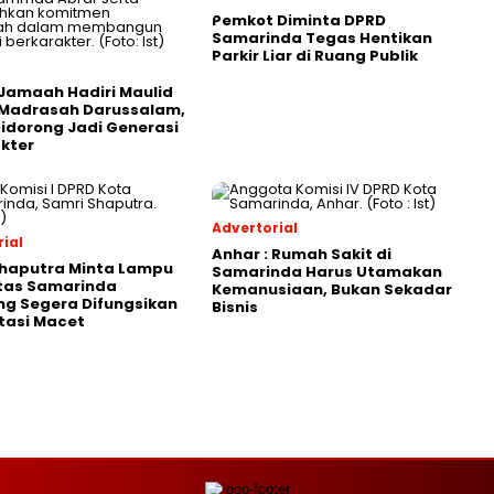
Pemkot Diminta DPRD
Samarinda Tegas Hentikan
Parkir Liar di Ruang Publik
Jamaah Hadiri Maulid
 Madrasah Darussalam,
Didorong Jadi Generasi
kter
Advertorial
ial
Anhar : Rumah Sakit di
Shaputra Minta Lampu
Samarinda Harus Utamakan
ntas Samarinda
Kemanusiaan, Bukan Sekadar
g Segera Difungsikan
Bisnis
tasi Macet