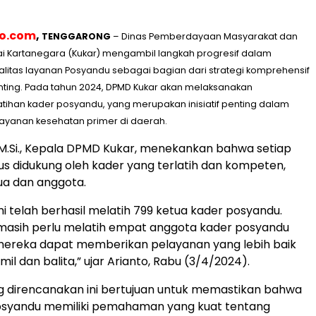
eo.com
,
TENGGARONG
– Dinas Pemberdayaan Masyarakat dan
ai Kartanegara (Kukar) mengambil langkah progresif dalam
litas layanan Posyandu sebagai bagian dari strategi komprehensif
ting. Pada tahun 2024, DPMD Kukar akan melaksanakan
tihan kader posyandu, yang merupakan inisiatif penting dalam
yanan kesehatan primer di daerah.
s., M.Si., Kepala DPMD Kukar, menekankan bahwa setiap
s didukung oleh kader yang terlatih dan kompeten,
ua dan anggota.
mi telah berhasil melatih 799 ketua kader posyandu.
masih perlu melatih empat anggota kader posyandu
 mereka dapat memberikan pelayanan yang lebih baik
il dan balita,” ujar Arianto, Rabu (3/4/2024).
g direncanakan ini bertujuan untuk memastikan bahwa
osyandu memiliki pemahaman yang kuat tentang