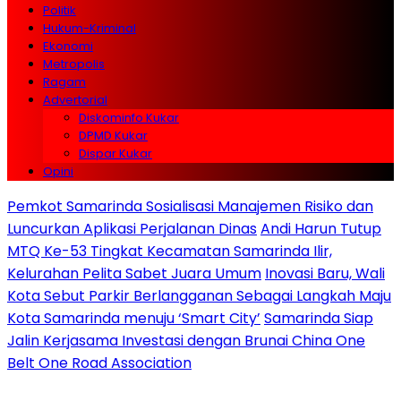
Politik
Hukum-Kriminal
Ekonomi
Metropolis
Ragam
Advertorial
Diskominfo Kukar
DPMD Kukar
Dispar Kukar
Opini
Pemkot Samarinda Sosialisasi Manajemen Risiko dan
Luncurkan Aplikasi Perjalanan Dinas
Andi Harun Tutup
MTQ Ke-53 Tingkat Kecamatan Samarinda Ilir,
Kelurahan Pelita Sabet Juara Umum
Inovasi Baru, Wali
Kota Sebut Parkir Berlangganan Sebagai Langkah Maju
Kota Samarinda menuju ‘Smart City’
Samarinda Siap
Jalin Kerjasama Investasi dengan Brunai China One
Belt One Road Association