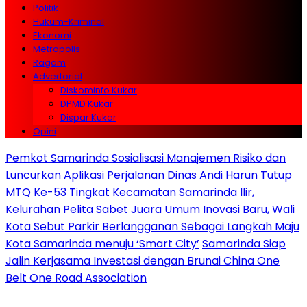
Politik
Hukum-Kriminal
Ekonomi
Metropolis
Ragam
Advertorial
Diskominfo Kukar
DPMD Kukar
Dispar Kukar
Opini
Pemkot Samarinda Sosialisasi Manajemen Risiko dan
Luncurkan Aplikasi Perjalanan Dinas
Andi Harun Tutup
MTQ Ke-53 Tingkat Kecamatan Samarinda Ilir,
Kelurahan Pelita Sabet Juara Umum
Inovasi Baru, Wali
Kota Sebut Parkir Berlangganan Sebagai Langkah Maju
Kota Samarinda menuju ‘Smart City’
Samarinda Siap
Jalin Kerjasama Investasi dengan Brunai China One
Belt One Road Association