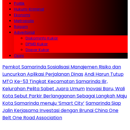
Politik
Hukum-Kriminal
Ekonomi
Metropolis
Ragam
Advertorial
Diskominfo Kukar
DPMD Kukar
Dispar Kukar
Opini
Pemkot Samarinda Sosialisasi Manajemen Risiko dan
Luncurkan Aplikasi Perjalanan Dinas
Andi Harun Tutup
MTQ Ke-53 Tingkat Kecamatan Samarinda Ilir,
Kelurahan Pelita Sabet Juara Umum
Inovasi Baru, Wali
Kota Sebut Parkir Berlangganan Sebagai Langkah Maju
Kota Samarinda menuju ‘Smart City’
Samarinda Siap
Jalin Kerjasama Investasi dengan Brunai China One
Belt One Road Association