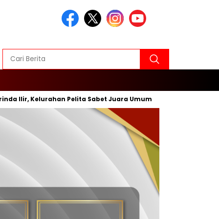
r, Kelurahan Pelita Sabet Juara Umum
Inovasi Baru, Wali 