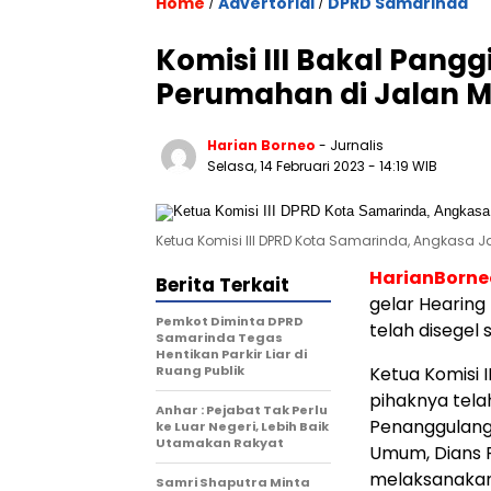
Home
Advertorial
DPRD Samarinda
/
/
Komisi III Bakal Pang
Perumahan di Jalan M
Harian Borneo
- Jurnalis
Selasa, 14 Februari 2023
- 14:19 WIB
Ketua Komisi III DPRD Kota Samarinda, Angkasa Jay
HarianBorn
Berita Terkait
gelar Hearing
Pemkot Diminta DPRD
telah disegel
Samarinda Tegas
Hentikan Parkir Liar di
Ruang Publik
Ketua Komisi 
pihaknya tela
Anhar : Pejabat Tak Perlu
Penanggulang
ke Luar Negeri, Lebih Baik
Utamakan Rakyat
Umum, Dians 
melaksanaka
Samri Shaputra Minta