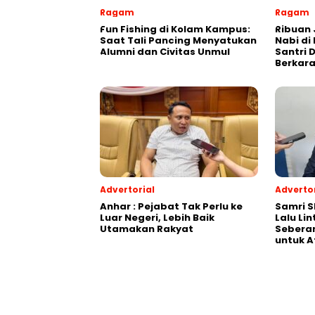
Ragam
Ragam
Fun Fishing di Kolam Kampus:
Ribuan 
Saat Tali Pancing Menyatukan
Nabi di
Alumni dan Civitas Unmul
Santri 
Berkara
Advertorial
Advertor
Anhar : Pejabat Tak Perlu ke
Samri 
Luar Negeri, Lebih Baik
Lalu Li
Utamakan Rakyat
Seberan
untuk A