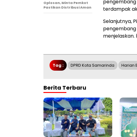
pengembang h
Oplosan, Minta Pemkot
Pastikan Distribusi Aman
terdampak ak
Selanjutnya, 
pengembang ka
menjelaskan.
Tag :
DPRD Kota Samarinda
Harian 
Berita Terbaru