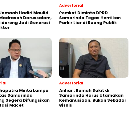
Advertorial
Jamaah Hadiri Maulid
Pemkot Diminta DPRD
 Madrasah Darussalam,
Samarinda Tegas Hentikan
Didorong Jadi Generasi
Parkir Liar di Ruang Publik
kter
ial
Advertorial
Shaputra Minta Lampu
Anhar : Rumah Sakit di
ntas Samarinda
Samarinda Harus Utamakan
g Segera Difungsikan
Kemanusiaan, Bukan Sekadar
tasi Macet
Bisnis