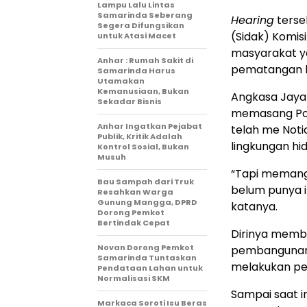
Lampu Lalu Lintas
Samarinda Seberang
Hearing
terse
Segera Difungsikan
(Sidak) Komis
untuk Atasi Macet
masyarakat ya
Anhar : Rumah Sakit di
pematangan l
Samarinda Harus
Utamakan
Kemanusiaan, Bukan
Angkasa Jaya
Sekadar Bisnis
memasang Pol
Anhar Ingatkan Pejabat
telah me Noti
Publik, Kritik Adalah
lingkungan hi
Kontrol Sosial, Bukan
Musuh
“Tapi memang 
Bau Sampah dari Truk
belum punya i
Resahkan Warga
Gunung Mangga, DPRD
katanya.
Dorong Pemkot
Bertindak Cepat
Dirinya memb
Novan Dorong Pemkot
pembangunan 
Samarinda Tuntaskan
melakukan pe
Pendataan Lahan untuk
Normalisasi SKM
Sampai saat i
Markaca Soroti Isu Beras