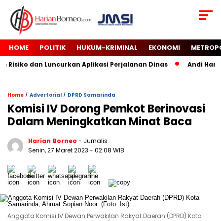
HOME
POLITIK
HUKUM-KRIMINAL
EKONOMI
METROP
isiko dan Luncurkan Aplikasi Perjalanan Dinas
Andi Harun 
/
/
Home
Advertorial
DPRD Samarinda
Komisi IV Dorong Pemkot Berinovasi
Dalam Meningkatkan Minat Baca
Harian Borneo
- Jurnalis
Senin, 27 Maret 2023
- 02:08 WIB
Anggota Komisi IV Dewan Perwakilan Rakyat Daerah (DPRD) Kota