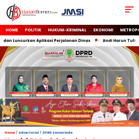
HOME
POLITIK
HUKUM-KRIMINAL
EKONOMI
METROP
an Luncurkan Aplikasi Perjalanan Dinas
Andi Harun Tutup M
/
/
Home
Advertorial
DPRD Samarinda